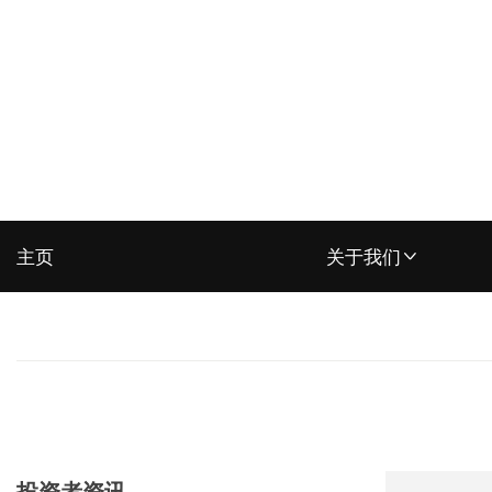
主页
关于我们
集团概览
奖项及认可
我们的优势
控股子公司
投资者资讯