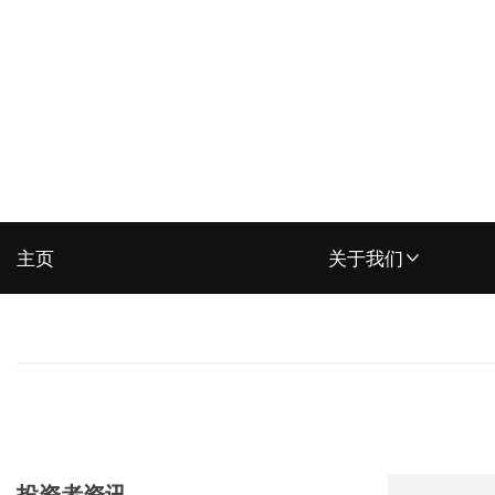
主页
关于我们
集团概览
奖项及认可
我们的优势
控股子公司
投资者资讯