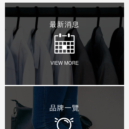
財務報告
控股子公司
上市文件
聯絡我們
最新消息
章程文件
Language
公告及通告
其他發布項目
繁體
IR 聯絡資訊
简体
VIEW MORE
EN
品牌一覽