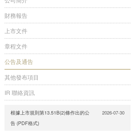
財務報告
控股子公司
上市文件
財務報告
聯絡我們
章程文件
上市文件
Language
公告及通告
章程文件
其他發布項目
繁體
IR 聯絡資訊
公告及通告
简体
EN
其他發布項目
IR 聯絡資訊
根據上市規則第13.51B(2)條作出的公
2026-07-30
告 (PDF格式)