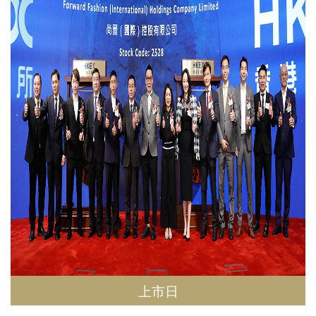
财务报告
控股子公司
上市文件
联络我们
章程文件
Language
公告及通告
其他发布项目
繁體
IR 联络资讯
简体
EN
上市日