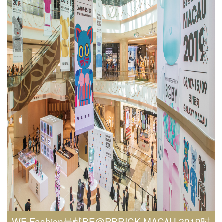
财务报告
控股子公司
上市文件
联络我们
章程文件
Language
公告及通告
其他发布项目
繁體
IR 联络资讯
简体
EN
WF Fashion呈献BE@RBRICK MACAU 2019时